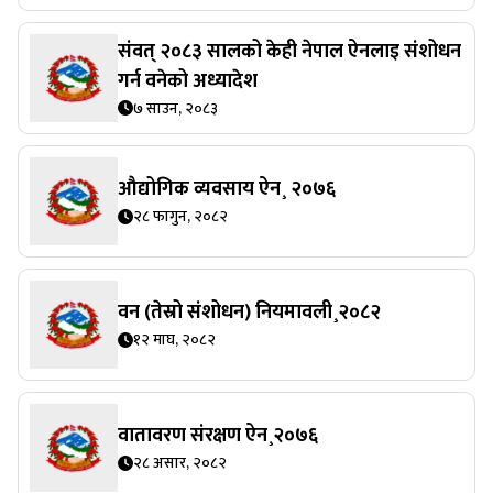
संवत् २०८३ सालको केही नेपाल ऐनलाइ संशोधन
गर्न वनेको अध्यादेश
७ साउन, २०८३
औद्योगिक व्यवसाय ऐन¸ २०७६
२८ फागुन, २०८२
वन (तेस्रो संशोधन) नियमावली¸२०८२
१२ माघ, २०८२
वातावरण संरक्षण ऐन¸२०७६
२८ असार, २०८२