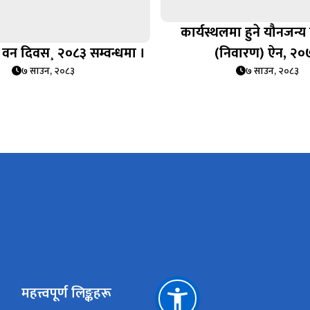
कार्यस्थलमा हुने यौनजन्य द
वन दिवस¸ २०८३ सम्वन्धमा ।
(निवारण) ऐन, २०
७ साउन, २०८३
७ साउन, २०८३
महत्त्वपूर्ण लिङ्कहरू