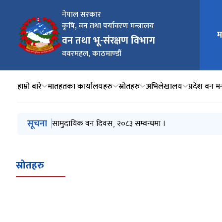
नेपाल सरकार
कृषि, वन तथा पर्यावरण मन्त्रालय
म
मुख्य न
वन तथा भू-संरक्षण विभाग
ववरमहल, काठमाण्डौं
हाम्रो बारे
मातहतका कार्यालयहरु
स्रोतहरु
अभिलेखालय
प्रदेश वन मन
मुख्य नेभिगेसनमा जानुहोस्
सूचना
सामुदायिक वन दिवस¸ २०८३ सम्वन्धमा ।
स्रोतहरु