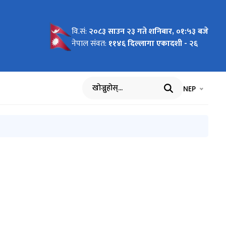
वि.सं:
२०८३ साउन २३ गते शनिबार, ०१:५३ बजे
स्थित वन
नेपाल संवत:
११४६ दिल्लागा एकादशी - २६
भाषा चयन गर्नुह
भाषा प
NEP
खोज्नुहोस्