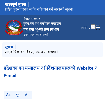
महत्त्वपूर्ण सूचना
मुख्य नेभिगेसनमा जानुहोस्
सामुदायिक वन दिवस¸ २०८३ सम्वन्धमा ।
राष्ट्रिय पुरस्कारका लागि मनोनयन गर्ने सम्वन्धी सूचना
वन डढेलो व्यवस्थापन सप्ताह सम्वन्धमा ।
वन डढेलो सम्वन्धमा वन तथा भू-संरक्षण बिभागले ७ वटै प्रदेश स्थित वन
मन्त्रालय र वन निर्देशनालयहरुलाइ गरेको अनुरोध
नेपाल सरकार
कृषि, वन तथा पर्यावरण मन्त्रालय
भाषा चयन गर्नुहोस
NEP
वन तथा भू-संरक्षण विभाग
ववरमहल, काठमाण्डौं
मुख्य नेभिगेसनमा जानुहोस्
सूचना
सामुदायिक वन दिवस¸ २०८३ सम्वन्धमा ।
प्रदेशका वन मन्त्रालय र निर्देशनालयहरुको Website र
E-mail
A
A