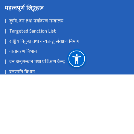
महत्त्वपूर्ण लिङ्कहरू
कृषि, वन तथा पर्यावरण मन्त्रालय
Targeted Sanction List
राष्ट्रिय निकुञ्ज तथा वन्यजन्तु संरक्षण बिभाग
वातावरण बिभाग
वन अनुसन्धान तथा प्रशिक्षण केन्द्र
वनस्पति बिभाग
रेड कार्यान्वयन केन्द्र
राष्ट्रिय प्राकृतिक स्रोत तथा वित्त आयोग
ववरमहल, काठमाण्डौं
info@dofsc.gov.np
९७७-१-५३२०३०३, ५३२१२३१, ५३१६३७९,